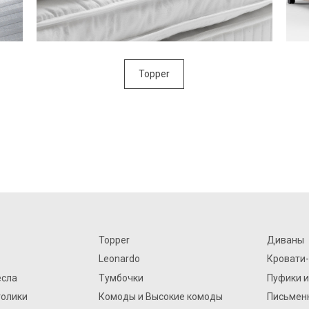
Topper
Topper
Диваны
Leonardo
Кровати
есла
Тумбочки
Пуфики и
толики
Комоды и Высокие комоды
Письмен