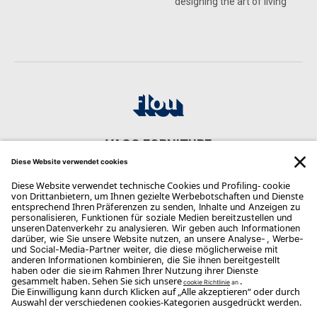
Wir gestalten Räume, in denen die Kunst
des Lebens Gestalt annimmt.
Betten
Topper
Matratzen
Leonardo
Kleine Sessel & Sessel
Nachttische
Beistelltische
Kommoden &
Hemdenkommoden
Sofas
Tagesmöbel
Verwandlungsmodelle
Spiegel & Boiserie &
Accessoires
Puffs & Bänkchen
Outdoor
Schreibtische
designing the art of living